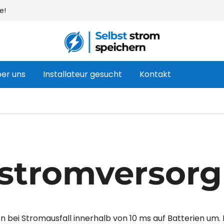
e!
Ihr Webshop für Heimbatterien und Sol
Selbst strom speichern
er uns
Installateur gesucht
Kontakt
stromversor
en bei Stromausfall innerhalb von 10 ms auf Batterien u