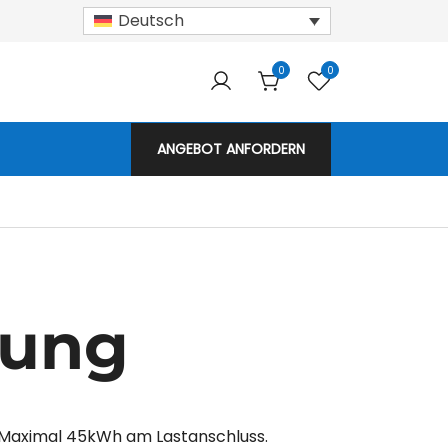
Deutsch
0
0
armodule!
ANGEBOT ANFORDERN
gung
m. Maximal 45kWh am Lastanschluss.