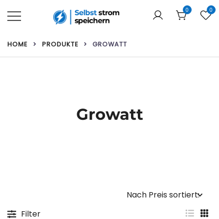
Zum
0
0
Inhalt
springen
Ihr Webshop für Heimbatterien und
Selbst strom speichern
HOME
PRODUKTE
GROWATT
Solarmodule!
Growatt
Filter