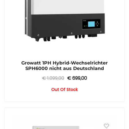
Growatt 1PH Hybrid-Wechselrichter
SPH6000 nicht aus Deutschland
Ursprünglicher
Aktueller
€
1.099,00
€
699,00
Preis
Preis
Out Of Stock
war:
ist:
€ 1.099,00
€ 699,00.