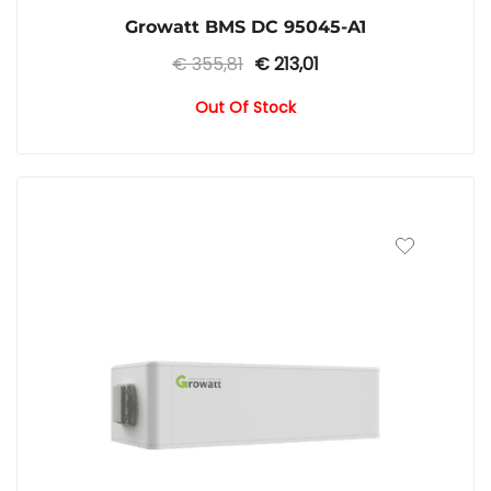
Growatt BMS DC 95045-A1
Ursprünglicher
Aktueller
€
355,81
€
213,01
Preis
Preis
Out Of Stock
war:
ist:
€ 355,81
€ 213,01.