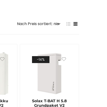
-14%
Akku
Solax T-BAT H 5.8
V2
Grundpaket V2