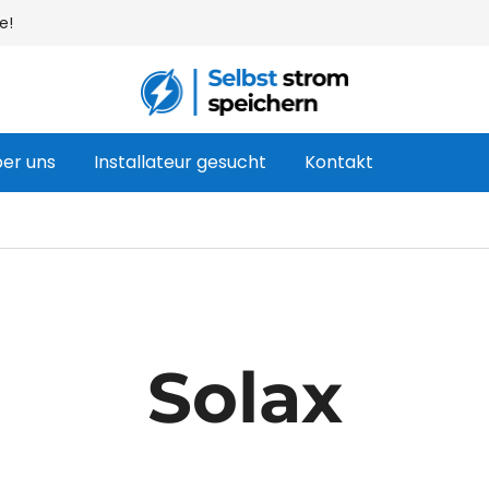
e!
Ihr Webshop für Heimbatterien und Sol
Selbst strom speichern
er uns
Installateur gesucht
Kontakt
Solax