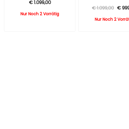
€
1.099,00
Urspr
€
1.099,00
€
999
Nur Noch 2 Vorrätig
Preis
Nur Noch 2 Vorrä
war:
€ 1.0