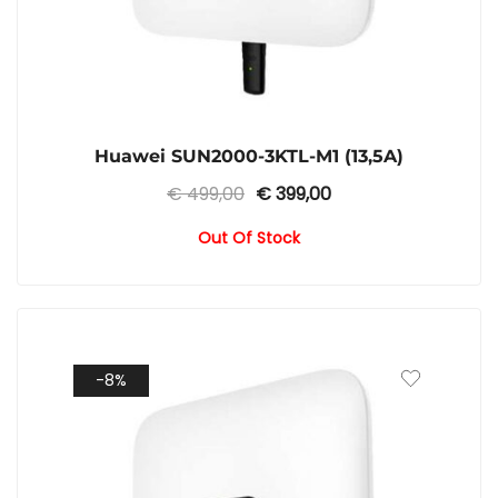
Huawei SUN2000-3KTL-M1 (13,5A)
Ursprünglicher
Aktueller
€
499,00
€
399,00
Preis
Preis
Out Of Stock
war:
ist:
€ 499,00
€ 399,00.
-8%