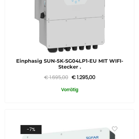
Einphasig SUN-5K-SG04LP1-EU MIT WIFI-
Stecker .
Ursprünglicher
Aktueller
€
1.695,00
€
1.295,00
Preis
Preis
Vorrätig
war:
ist:
€ 1.695,00
€ 1.295,00.
-7%