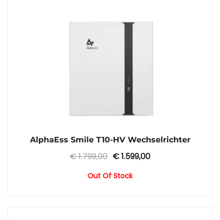
AlphaEss Smile T10-HV Wechselrichter
Ursprünglicher
Aktueller
€
1.799,00
€
1.599,00
Preis
Preis
Out Of Stock
war:
ist:
€ 1.799,00
€ 1.599,00.