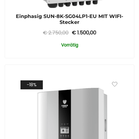
Einphasig SUN-8K-SG04LP1-EU MIT WIFI-
Stecker
Ursprünglicher
Aktueller
€
2.750,00
€
1.500,00
Preis
Preis
Vorrätig
war:
ist:
€ 2.750,00
€ 1.500,00.
-18%