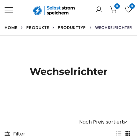
Zum
0
0
Inhalt
springen
Ihr Webshop für Heimbatterien und
Selbst strom speichern
HOME
PRODUKTE
PRODUKTTYP
WECHSELRICHTER
Solarmodule!
Wechselrichter
Filter