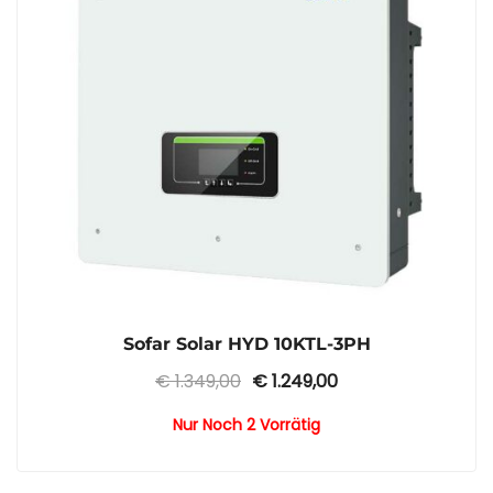
Sofar Solar HYD 10KTL-3PH
Ursprünglicher
Aktueller
€
1.349,00
€
1.249,00
Preis
Preis
Nur Noch 2 Vorrätig
war:
ist:
€ 1.349,00
€ 1.249,00.