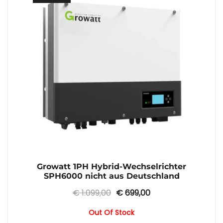
Growatt 1PH Hybrid-Wechselrichter
SPH6000 nicht aus Deutschland
Ursprünglicher
Aktueller
€
1.099,00
€
699,00
Preis
Preis
Out Of Stock
war:
ist: