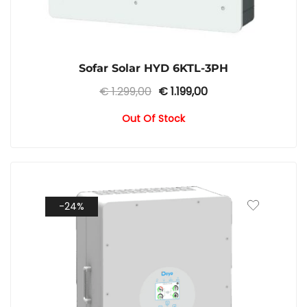
Sofar Solar HYD 6KTL-3PH
Ursprünglicher
Aktueller
€
1.299,00
€
1.199,00
Preis
Preis
Out Of Stock
war:
ist:
€ 1.299,00
€ 1.199,00.
-24%