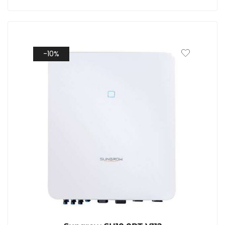
€ 1.099,00
€ 699,00.
-10%