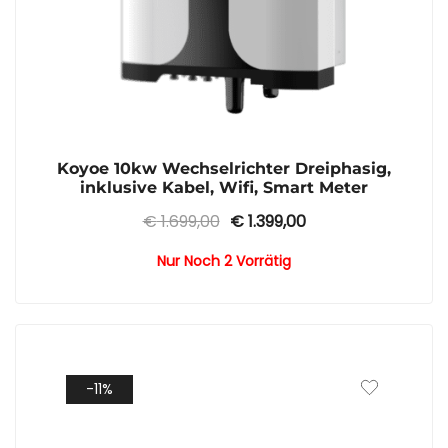
Koyoe 10kw Wechselrichter Dreiphasig,
inklusive Kabel, Wifi, Smart Meter
Ursprünglicher
Aktueller
€
1.699,00
€
1.399,00
Preis
Preis
Nur Noch 2 Vorrätig
war:
ist:
€ 1.699,00
€ 1.399,00.
-11%