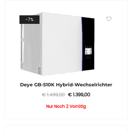
-7%
Deye GB-S10K Hybrid-Wechselrichter
Ursprünglicher
Aktueller
€
1.499,00
€
1.399,00
Preis
Preis
Nur Noch 2 Vorrätig
war:
ist:
€ 1.499,00
€ 1.399,00.