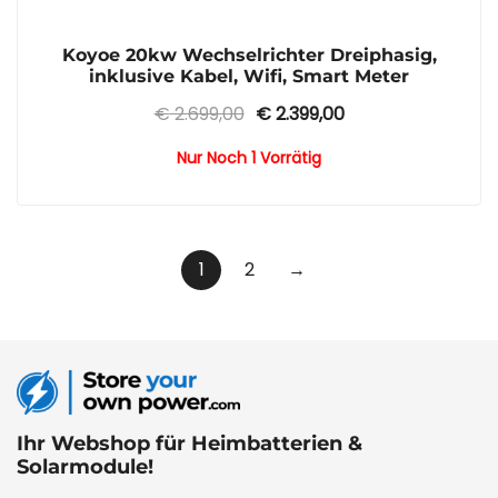
Koyoe 20kw Wechselrichter Dreiphasig,
inklusive Kabel, Wifi, Smart Meter
Ursprünglicher
Aktueller
€
2.699,00
€
2.399,00
Preis
Preis
Nur Noch 1 Vorrätig
war:
ist:
€ 2.699,00
€ 2.399,00.
1
2
→
Ihr Webshop für Heimbatterien &
Solarmodule!