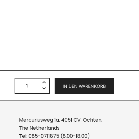
Blauhoff
IN DEN WARENKORB
25K/100
kWh
HV
3
Mercuriusweg 1a, 4051 CV, Ochten,
Phase
The Netherlands
System
Tel:
085-0711875
(8.00-18.00)
Powerpack