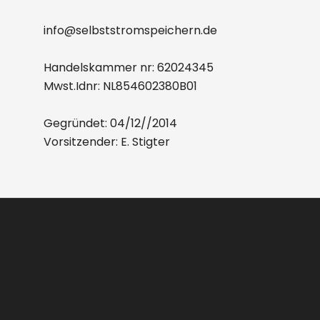
IP55
info@selbststromspeichern.de
100aH
1C
Handelskammer nr: 62024345
Laden/Entladen
Mwst.Idnr: NL854602380B01
Beheizt
Menge
Gegründet: 04/12//2014
Vorsitzender: E. Stigter