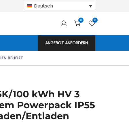
Deutsch
0
0
armodule!
ANGEBOT ANFORDERN
EN BEHEIZT
25K/100 kWh HV 3
tem Powerpack IP55
Laden/Entladen