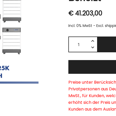
€
41.203,00
Incl. 0% MwSt - Excl.
shipp
Blauhoff
25K/100
kWh
HV
3
Phase
System
Preise unter Berücksich
Powerpack
Privatpersonen aus Deu
IP55
MwSt., für Kunden, welc
100aH
erhöht sich der Preis u
1C
Kunden aus dem Ausland 
Laden/Entladen