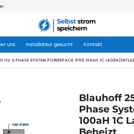
e!
Ihr Webshop für Heimbatterien und Sol
Selbst strom speichern
er uns
Installateur gesucht
Kontakt
H HV 3 PHASE SYSTEM POWERPACK IP55 100AH 1C LADEN/ENTLAD
Blauhoff 
Phase Sys
100aH 1C 
Beheizt