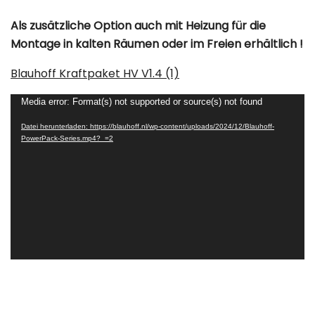
Als zusätzliche Option auch mit Heizung für die
Montage in kalten Räumen oder im Freien erhältlich !
Blauhoff Kraftpaket HV V1.4 (1)
Video-
Media error: Format(s) not supported or source(s) not found
Player
Datei herunterladen: https://blauhoff.nl/wp-content/uploads/2024/12/Blauhoff-
PowerPack-Series.mp4?_=2