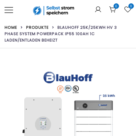
Zum
0
0
Inhalt
springen
Ihr Webshop für Heimbatterien und
Selbst strom speichern
HOME
PRODUKTE
BLAUHOFF 25K/25KWH HV 3
Solarmodule!
PHASE SYSTEM POWERPACK IP55 100AH 1C
LADEN/ENTLADEN BEHEIZT