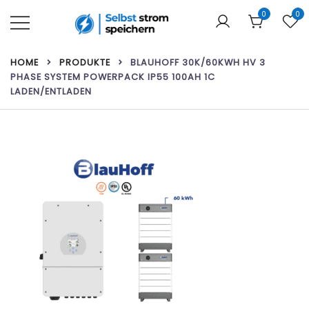
Zum
0
0
Inhalt
springen
Ihr Webshop für Heimbatterien und
Selbst strom speichern
HOME
PRODUKTE
BLAUHOFF 30K/60KWH HV 3
Solarmodule!
PHASE SYSTEM POWERPACK IP55 100AH 1C
LADEN/ENTLADEN