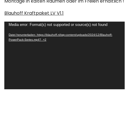
Montage in kalten Räumen oder im Freien erhältlich !
Blauhoff Kraftpaket LV V1.1
Video-
Media error: Format(s) not supported or source(s) not found
Player
Datei herunterladen: https://blauhoff.nl/wp-content/uploads/2024/12/Blauhoff-
PowerPack-Series.mp4?_=2