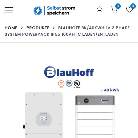
Zum
0
0
Inhalt
springen
Ihr Webshop für Heimbatterien und
Selbst strom speichern
HOME
PRODUKTE
BLAUHOFF 8K/40KWH LV 3 PHASE
Solarmodule!
SYSTEM POWERPACK IP55 100AH 1C LADEN/ENTLADEN