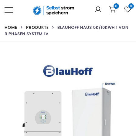
Zum
0
0
Inhalt
springen
Ihr Webshop für Heimbatterien und
Selbst strom speichern
HOME
PRODUKTE
BLAUHOFF HAUS 5K/10KWH 1 VON
Solarmodule!
3 PHASEN SYSTEM LV