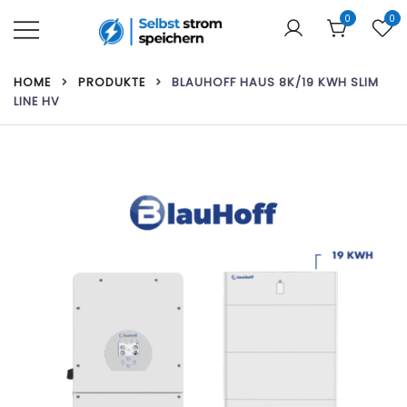
Zum
0
0
Inhalt
springen
Ihr Webshop für Heimbatterien und
Selbst strom speichern
HOME
PRODUKTE
BLAUHOFF HAUS 8K/19 KWH SLIM
Solarmodule!
LINE HV