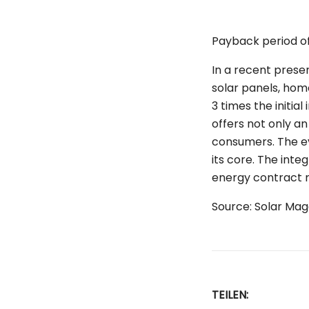
Payback period of 
In a recent prese
solar panels, ho
3 times the initia
offers not only an
consumers. The eve
its core. The in
energy contract m
Source: Solar Mag
TEILEN: