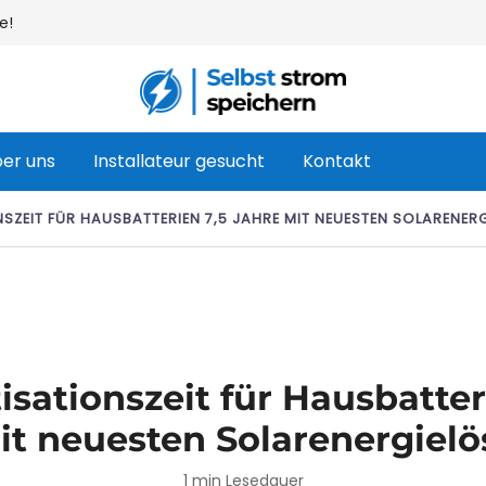
e!
Ihr Webshop für Heimbatterien und Sol
Selbst strom speichern
er uns
Installateur gesucht
Kontakt
SZEIT FÜR HAUSBATTERIEN 7,5 JAHRE MIT NEUESTEN SOLARENER
sationszeit für Hausbatter
it neuesten Solarenergiel
1 min Lesedauer