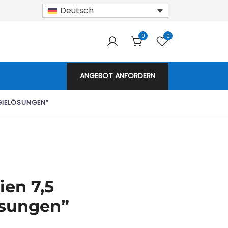
Deutsch
0
0
armodule!
ANGEBOT ANFORDERN
GIELÖSUNGEN”
ien 7,5
ösungen”