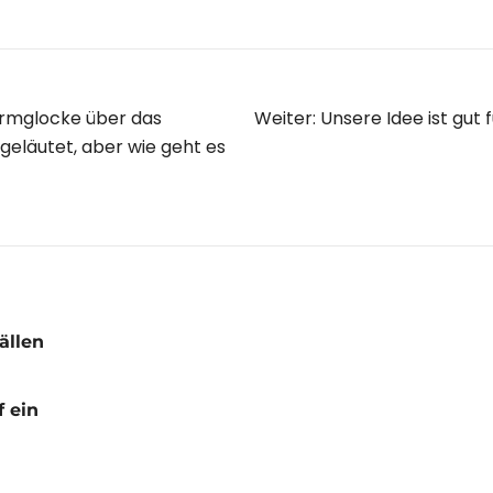
agsnavigation
armglocke über das
Weiter:
Unsere Idee ist gut 
eläutet, aber wie geht es
ällen
f ein