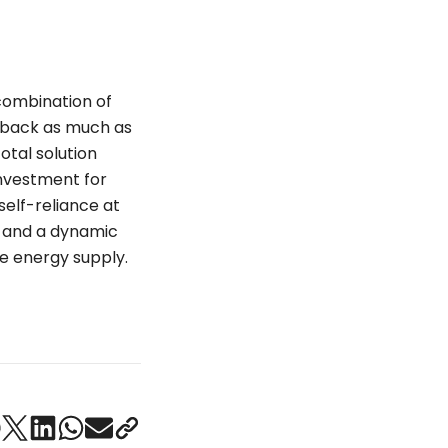
 combination of
yback as much as
total solution
 investment for
self-reliance at
e and a dynamic
e energy supply.